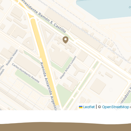
|
Leaflet
©
OpenStreetMap