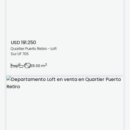
USD 191.250
Quartier Puerto Retiro - Loft
Sur UF 705
2
1
1
55.00 m