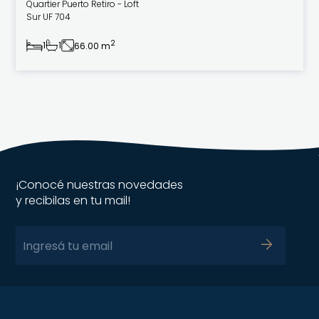
Quartier Puerto Retiro - Loft
Sur UF 704
2
1
1
66.00 m
¡Conocé nuestras novedades
y recibilas en tu mail!