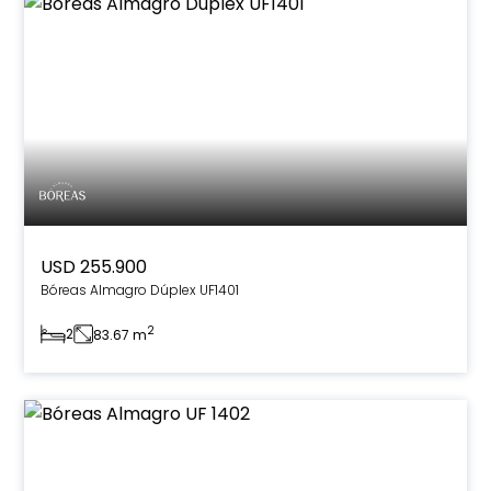
USD 255.900
Bóreas Almagro Dúplex UF1401
2
2
83.67 m