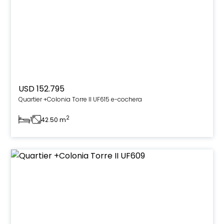
USD 152.795
Quartier +Colonia Torre II UF615 e-cochera
2
1
42.50 m