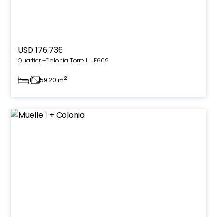
USD 176.736
Quartier +Colonia Torre II UF609
2
1
59.20 m