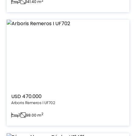
2
2
141.40 m
USD 470.000
Arboris Remeros I UF702
2
2
98.00 m