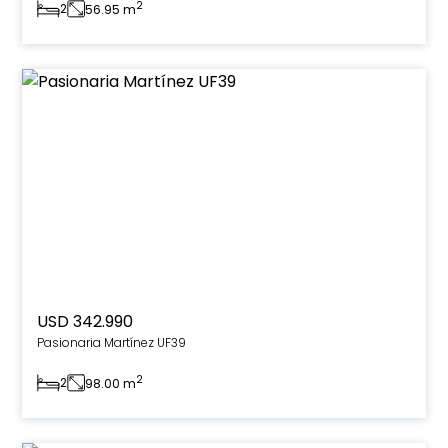
2
2
56.95 m
USD 342.990
Pasionaria Martínez UF39
2
2
98.00 m