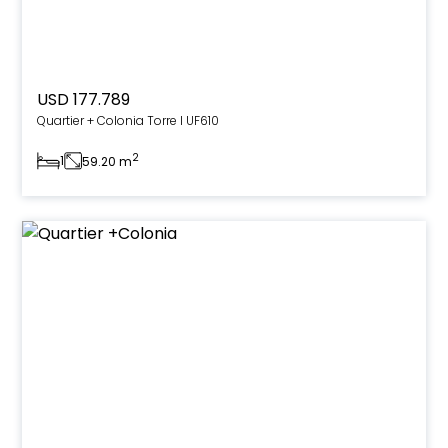
USD 177.789
Quartier + Colonia Torre I UF610
2
1
59.20 m