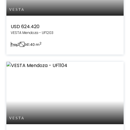
USD 624.420
VESTA Mendoza - UF1203
2
2
141.40 m