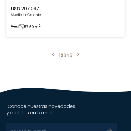
USD 207.097
Muelle 1 + Colonia
2
1
57.60 m
1
2
3
4
5
¡Conocé nuestras novedades
y recibilas en tu mail!