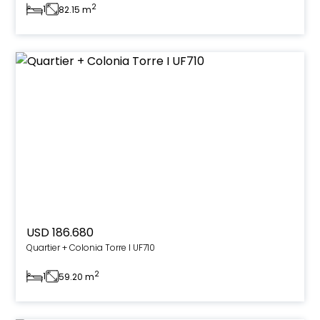
2
1
82.15 m
USD 186.680
Quartier + Colonia Torre I UF710
2
1
59.20 m