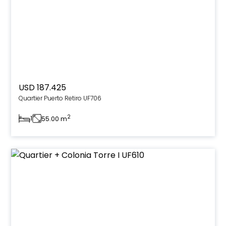
USD 187.425
Quartier Puerto Retiro UF706
2
1
55.00 m