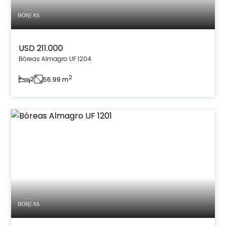
USD 211.000
Bóreas Almagro UF 1204
2
2
56.99 m