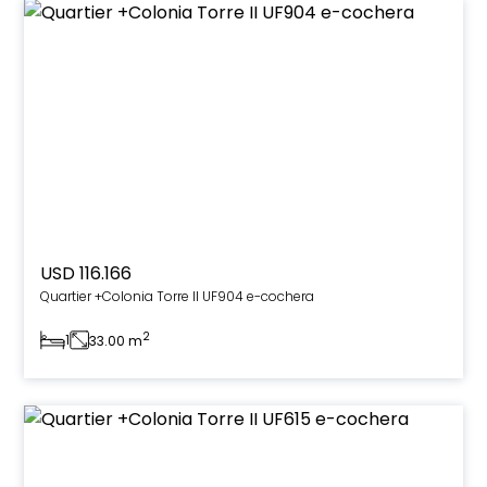
USD 116.166
Quartier +Colonia Torre II UF904 e-cochera
2
1
33.00 m