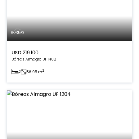
USD 219.100
Bóreas Almagro UF 1402
2
2
56.95 m